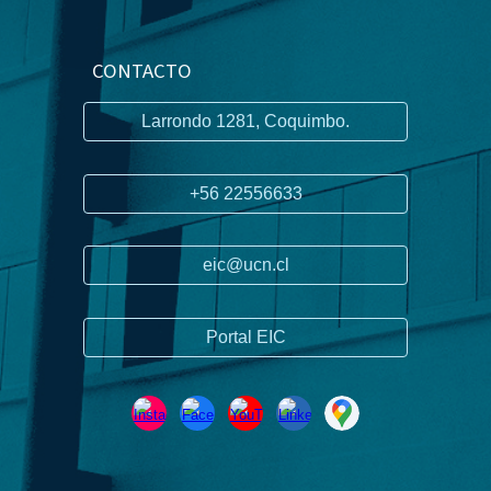
CONTACTO
Larrondo 1281, Coquimbo.
+56 22556633
eic@ucn.cl
Portal EIC