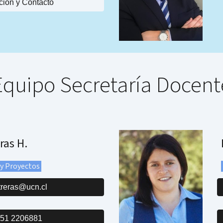
ción y Contacto
Equipo Secretaría Docent
ras H.
 y Proyectos
treras@ucn.cl
 51 2206881