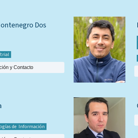
Montenegro Dos
strial
ción y Contacto
a
ogías de Información