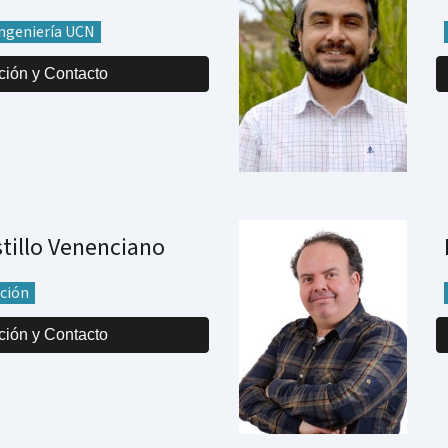
Ingeniería UCN
ción y Contacto
tillo Venenciano
ación
ción y Contacto