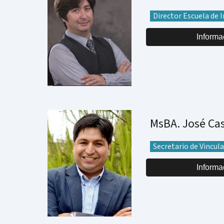
Director Escuela de 
Informa
MsBA.
José Cas
Secretario de Vincul
Informa