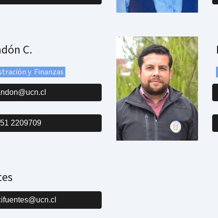
ndón C.
stración y Finanzas
andon@ucn.cl
 51 2209709
tes
cifuentes@ucn.cl