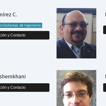
mírez C.
en Sistemas de Ingeniería
ción y Contacto
Hashemkhani
ción y Contacto