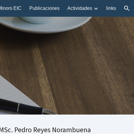
Minors EIC
Publicaciones
Actividades
links
ion
MSc.
Pedro Reyes Norambuena