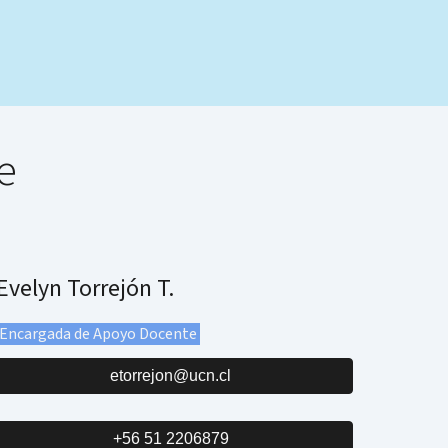
e
Evelyn Torrejón T.
Encargada de Apoyo Docente
etorrejon@ucn.cl
+56 51 2206879