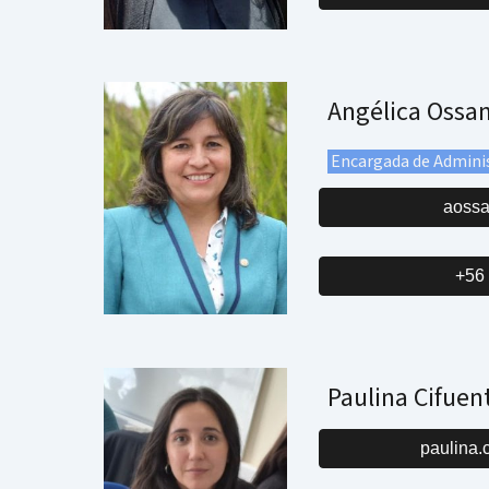
Angélica Ossa
Encargada de Admini
aoss
+56
Paulina Cifuen
paulina.