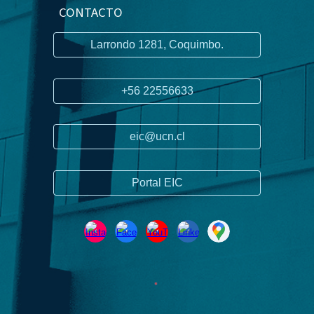
CONTACTO
Larrondo 1281, Coquimbo.
+56 22556633
eic@ucn.cl
Portal EIC