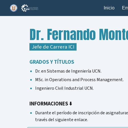
Inicio
Em
Sk
Dr. Fernando Mont
Jef
e
de Carrera ICI
GRADOS Y TÍTULOS
Dr. en Sistemas de Ingeniería UCN
.
MSc. in Operations and Process Management.
Ingenier
o
Civil Industrial UCN.
INFORMACIONES
⬇️
Durante el período de inscripción de asignaturas
través del siguiente enlace.