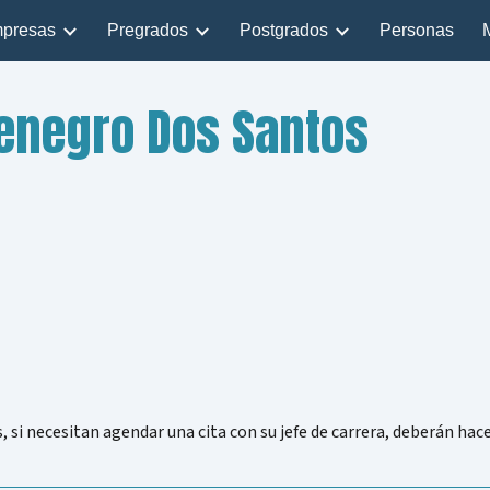
presas
Pregrados
Postgrados
Personas
ip to main content
Skip to navigat
enegro Dos Santos
, si necesitan agendar una cita con su jefe de carrera, deberán hace