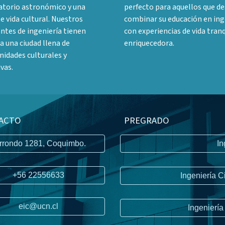
atorio astronómico y una
perfecto para aquellos que d
e vida cultural. Nuestros
combinar su educación en ing
ntes de ingeniería tienen
con experiencias de vida tranq
a una ciudad llena de
enriquecedora.
idades culturales y
vas.
ACTO
PREGRADO
rrondo 1281, Coquimbo.
In
+56 22556633
Ingeniería C
eic@ucn.cl
Ingeniería