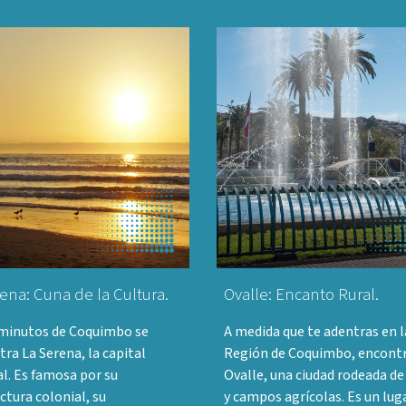
ena: Cuna de la Cultura.
Ovalle: Encanto Rural.
 minutos de Coquimbo se
A medida que te adentras en l
ra La Serena, la capital
Región de Coquimbo, encont
l. Es famosa por su
Ovalle, una ciudad rodeada de
ctura colonial, su
y campos agrícolas. Es un lug