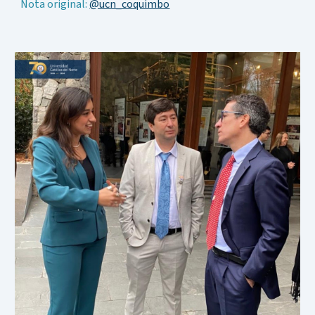
Nota original:
@ucn_coquimbo