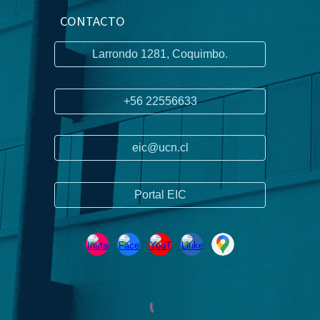
CONTACTO
Larrondo 1281, Coquimbo.
+56 22556633
eic@ucn.cl
Portal EIC