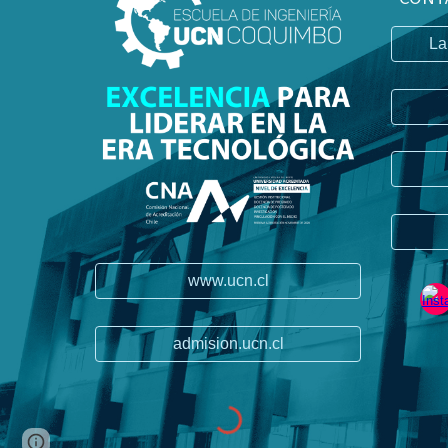
La
www.ucn.cl
admision.ucn.cl
Report abuse