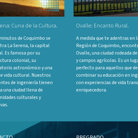
ena: Cuna de la Cultura.
Ovalle: Encanto Rural.
 minutos de Coquimbo se
A medida que te adentras en l
ra La Serena, la capital
Región de Coquimbo, encont
l. Es famosa por su
Ovalle, una ciudad rodeada de
ctura colonial, su
y campos agrícolas. Es un lug
atorio astronómico y una
perfecto para aquellos que d
e vida cultural. Nuestros
combinar su educación en ing
ntes de ingeniería tienen
con experiencias de vida tranq
a una ciudad llena de
enriquecedora.
idades culturales y
vas.
ACTO
PREGRADO