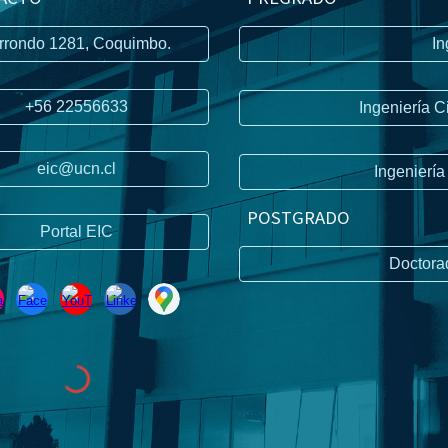
rrondo 1281, Coquimbo.
In
+56 22556633
Ingeniería C
eic@ucn.cl
Ingeniería
P
OSTGRADO
Portal EIC
Doctora