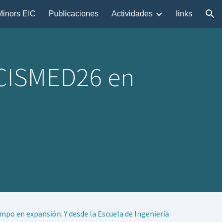
Minors EIC
Publicaciones
Actividades
links
ion
 ICISMED26 en
ampo en expansión. Y desde la Escuela de Ingeniería