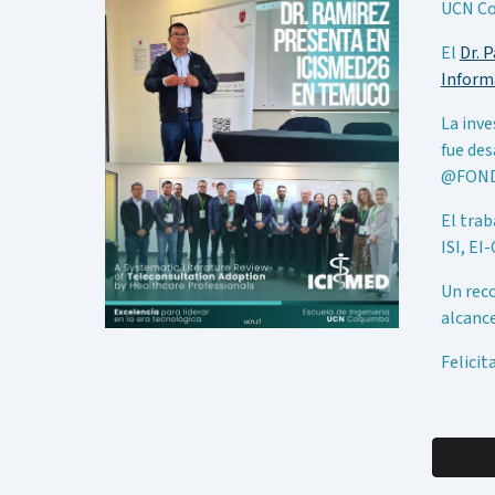
UCN Co
El
Dr. 
Inform
La inve
fue des
@FOND
El trab
ISI, E
Un reco
alcance
Felicit