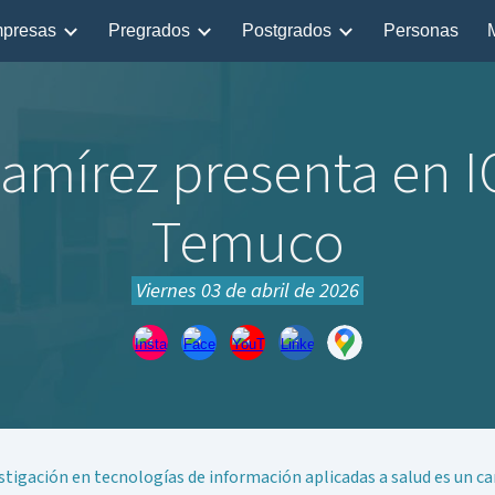
presas
Pregrados
Postgrados
Personas
ip to main content
Skip to navigat
 Ramírez presenta en
Temuco
Viernes 03 de abril
de 2026
stigación en tecnologías de información aplicadas a salud es un c