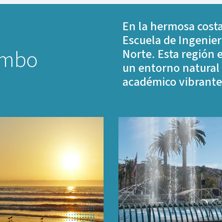
En la hermosa costa
Escuela de Ingenier
imbo
Norte. Esta región 
un entorno natural
académico vibrante