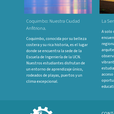
Coquimbo: Nuestra Ciudad
La Ser
Anfitriona.
A solo
encuent
Coquimbo, conocida por su belleza
regiona
costera y su rica historia, es el lugar
arquite
donde se encuentra la sede de la
observ
Escuela de Ingeniería de la UCN.
vibrant
Nuestros estudiantes disfrutan de
estudia
un entorno de aprendizaje único,
acceso 
rodeados de playas, puertos y un
oportun
clima excepcional.
educati
CONT