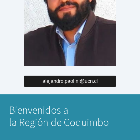
alejandro.paolini@ucn.cl
Bienvenidos a
la Región de Coquimbo