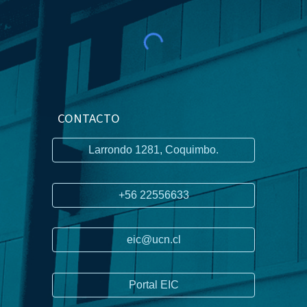
CONTACTO
Larrondo 1281, Coquimbo.
+56 22556633
eic@ucn.cl
Portal EIC